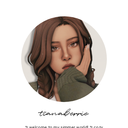
tianaberrie
𖧧 welcome to my simmer world! 𖧧 cozy