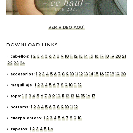
VER VIDEO AQUÍ
DOWNLOAD LINKS
∘
cabellos:
1
2
3
4
5
6
7
8
9
10
11
12
13
14
15
16
17
18
19
20
21
22
23
24
∘
accesorios:
1
2
3
4
5
6
7
8
9
10
11
12
13
14
15
16
17
18
19
20
∘
maquillaje:
1
2
3
4
5
6
7
8
9
10
11
12
∘
tops:
1
2
3
4
5
6
7
8
9
10
11
12
13
14
15
16
17
∘
bottoms:
1
2
3
4
5
6
7
8
9
10
11
12
∘
cuerpo entero:
1
2
3
4
5
6
7
8
9
10
∘
zapatos:
1
2
3
4
5
1 6