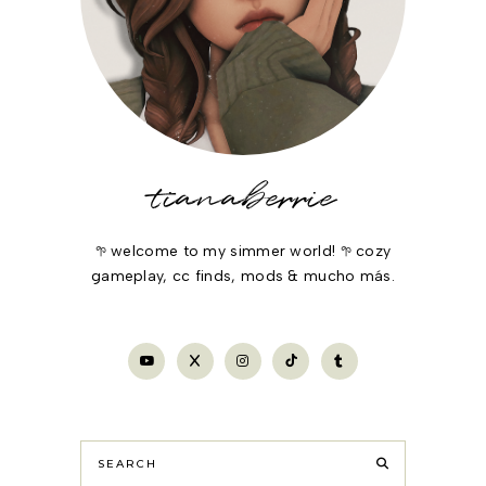
tianaberrie
𖧧 welcome to my simmer world! 𖧧 cozy
gameplay, cc finds, mods & mucho más.