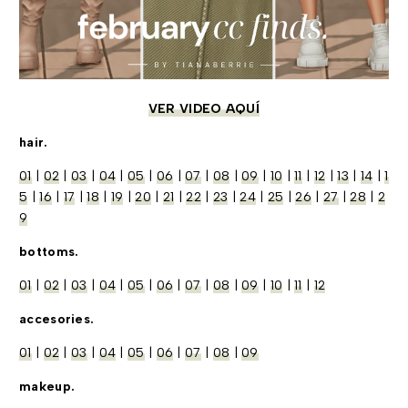
VER VIDEO AQUÍ
hair.
01
|
02
|
03
|
04
|
05
|
06
|
07
|
08
|
09
|
10
|
11
|
12
|
13
|
14
|
1
5
|
16
|
17
|
18
|
19
|
20
|
21
|
22
|
23
|
24
|
25
|
26
|
27
|
28
|
2
9
bottoms.
01
|
02
|
03
|
04
|
05
|
06
|
07
|
08
|
09
|
10
|
11
|
12
accesories.
01
|
02
|
03
|
04
|
05
|
06
|
07
|
08
|
09
makeup.