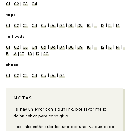
01
|
02
|
03
|
04
tops.
01
|
02
|
03
|
04
|
05
|
06
|
07
|
08
|
09
|
10
|
11
|
12
|
13
|
14
full body.
01
|
02
|
03
|
04
|
05
|
06
|
07
|
08
|
09
|
10
|
11
|
12
|
13
|
14
|
1
5
|
16
|
17
|
18
|
19
|
20
shoes.
01
|
02
|
03
|
04
|
05
|
06
|
07
NOTAS.
· si hay un error con algún link, por favor me lo
dejan saber para corregirlo.
· los links están subidos uno por uno, ya que debo