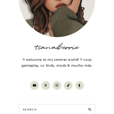
tianaberrie
𖧧 welcome to my simmer world! 𖧧 cozy
gameplay, cc finds, mods & mucho más.